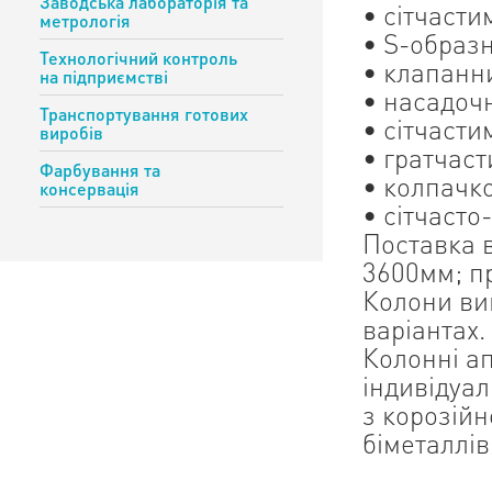
Заводська лабораторія та
• сітчасти
метрологія
• S-образ
Технологічний контроль
• клапанн
на підприємстві
• насадоч
Транспортування готових
• сітчасти
виробів
• гратчаст
Фарбування та
• колпачк
консервація
• сітчаст
Поставка в
3600мм; пр
Колони ви
варіантах.
Колонні ап
індивідуал
з корозійн
біметаллів 