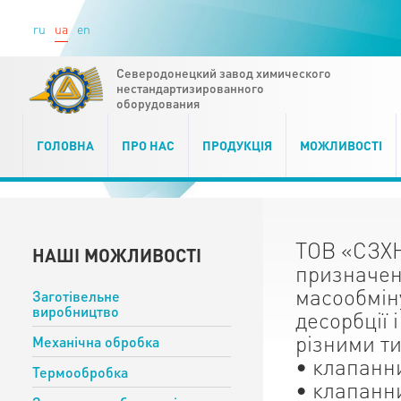
ru
ua
en
Северодонецкий завод химического
нестандартизированного
оборудования
ГОЛОВНА
ПРО НАС
ПРОДУКЦІЯ
МОЖЛИВОСТІ
ТОВ «СЗХН
НАШІ МОЖЛИВОСТІ
призначене
масообміну
Заготівельне
виробництво
десорбції 
різними ти
Механічна обробка
• клапанн
Термообробка
• клапанн