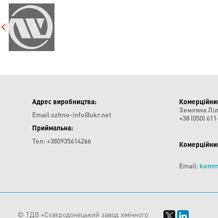
Адрес виробництва:
Комерційни
Земляна Ліл
Email:szhno-info@ukr.net
+38 (050) 61
Приймальна:
Тел: +380935614266
Комерційний
Email:
komm
© ТДВ «Сєвєродонецький завод хімічного