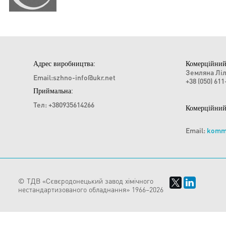
Адрес виробництва:
Комерційний
Земляна Ліл
Email:szhno-info@ukr.net
+38 (050) 61
Приймальна:
Тел: +380935614266
Комерційний 
Email:
komm
© ТДВ «Сєвєродонецький завод хімічного
нестандартизованого обладнання» 1966–2026