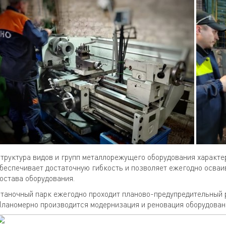
труктура видов и групп металлорежущего оборудования характе
беспечивает достаточную гибкость и позволяет ежегодно осваи
остава оборудования.
таночный парк ежегодно проходит планово-предупредительный р
ланомерно производится модернизация и реновация оборудовани