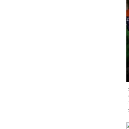
С
о
с
С
П