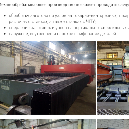
еханообрабатывающее производство позволяет проводить след
обработку заготовок и узлов на токарно-винторезных, тока
расточных, станках, а также станках с ЧПУ;
сверление заготовок и узлов на вертикально-сверлильных 
наружное, внутреннее и плоское шлифование деталей.